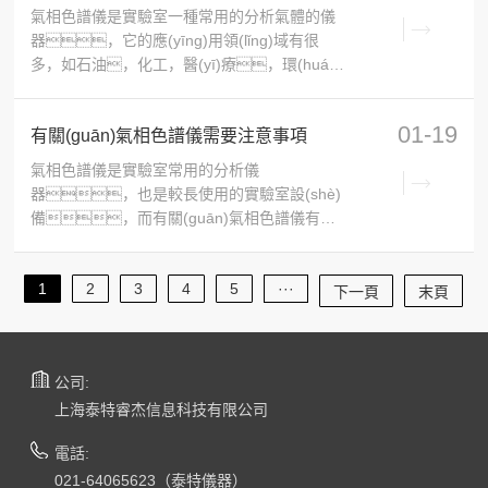
氣相色譜儀是實驗室一種常用的分析氣體的儀
器，它的應(yīng)用領(lǐng)域有很
多，如石油，化工，醫(yī)療，環(huán)
境，衛(wèi)生等等。一、氣
相色譜原理：氣相色譜是利用試樣中各組份在
01-19
有關(guān)氣相色譜儀需要注意事項
氣相和固定液液相間的分配系數(shù)不同，
當(dāng)汽化后的試樣被載氣帶入色譜柱中運
氣相色譜儀是實驗室常用的分析儀
行時，組份就在其中的兩相間進(jìn)行
器，也是較長使用的實驗室設(shè)
反復(fù)多次分配。由于固定相對各組份的吸
備，而有關(guān)氣相色譜儀有哪
附或溶解能力不同，因
些值得注意的呢，接下來由泰特儀器來分析
一二。一、分離不完全色譜峰指
1
2
3
4
5
···
尖發(fā)生重疊，分離不開：可以通
下一頁
末頁
過減小進(jìn)樣量，降低柱子升溫速率來
進(jìn)行解決；對于原來能完全分
離的組分，過一段時間后分離效果不好，
公司:
很有可能色譜柱柱效
上海泰特睿杰信息科技有限公司
電話:
021-64065623（泰特儀器）