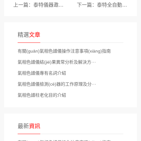
上一篇：泰特儀器邀請(qǐng)您第五屆中國(guó)電氣試···
下一篇：泰特全自動(dòng)顏色滴定儀概述
精選
文章
有關(guān)氣相色譜儀操作注意事項(xiàng)指南
氣相色譜儀結(jié)果異常分析及解決方···
氣相色譜儀專有名詞介紹
氣相色譜儀檢測(cè)器的工作原理及分···
氣相色譜柱老化目的介紹
最新
資訊