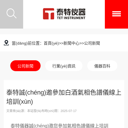
當(dāng)前位置：
首頁(yè)
>>
新聞中心
>>
公司新聞
公司新聞
行業(yè)資訊
儀器百科
泰特誠(chéng)邀參加白酒氣相色譜儀線上
培訓(xùn)
文章來(lái)源：本站發(fā)布時(shí)間：2025-07-17
泰特儀器誠(chéng)邀您參加氣相色譜儀線上培訓