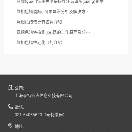
有關(guān)氣相色譜儀操作注意事項(xiàng)指南
氣相色譜儀結(jié)果異常分析及解決方···
氣相色譜儀專有名詞介紹
氣相色譜儀檢測(cè)器的工作原理及分···
氣相色譜柱老化目的介紹
公司:
上海泰特睿杰信息科技有限公司
電話:
021-64065623（泰特儀器）
地址: