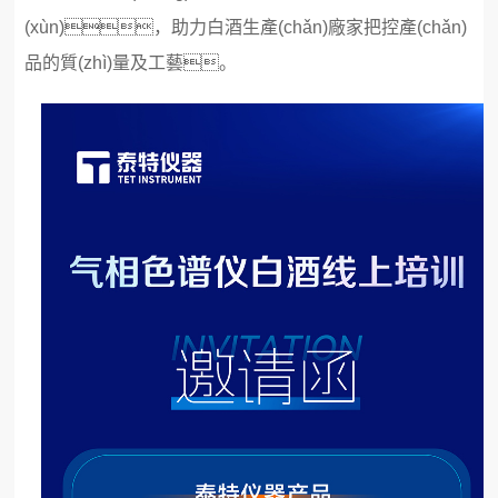
(xùn)，助力白酒生產(chǎn)廠家把控產(chǎn)
品的質(zhì)量及工藝。