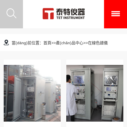
當(dāng)前位置：
首頁
>>
產(chǎn)品中心
>>
在線色譜儀