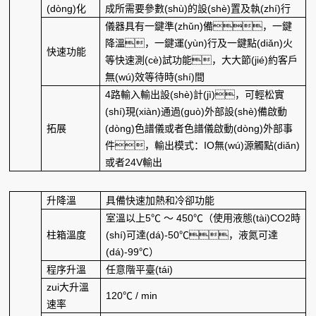
(dòng)化
成所需要參數(shù)的設(shè)置及執(zhí)行
儀器具有一鍵準(zhǔn)備，一鍵
降溫，一鍵運(yùn)行及一鍵點(diǎn)火
快速功能
等快速測(cè)試功能，大大節(jié)約客戶
無(wú)效等待時(shí)間
4路輸入輸出設(shè)計(jì)，可輕松實
(shí)現(xiàn)通過(guò)外部設(shè)備啟動
拓展
(dòng)色譜儀或者色譜儀啟動(dòng)外部事
件，輸出模式：IO無(wú)源觸點(diǎn)
或者24V輸出
升降溫
具備快速加熱和冷卻功能
室溫以上5℃ ～ 450℃（使用液態(tài)CO2時
柱箱溫度
(shí)可達(dá)-50℃，液氮可達
(dá)-99℃）
程序升溫
任意階平臺(tái)
zui大升溫
120℃ / min
速率