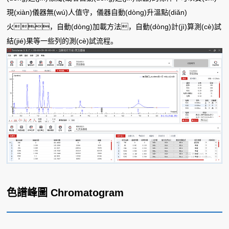
現(xiàn)儀器無(wú)人值守，儀器自動(dòng)升溫點(diǎn)
火，自動(dòng)加載方法，自動(dòng)計(jì)算測(cè)試
結(jié)果等一些列的測(cè)試流程。
色譜峰圖 Chromatogram