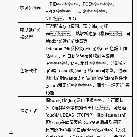
（FID、TCD、
檢測(cè)器
FPD、ECD、
NPD、PID）
可選配進(jìn)樣閥、頂空進(jìn)樣
輔助進(jìn)
器、熱解析進(jìn)樣器、自
樣裝置
動(dòng)進(jìn)樣器等
Tetchrom?全反控網(wǎng)絡(luò)色譜工作
站，可自動(dòng)獲取到色譜儀
IP，MAC地址，并能夠?
色譜軟件
qū)崿F(xiàn)網(wǎng)絡(luò)自診斷，儀器
聯(lián)網(wǎng)即可實(shí)現(xiàn)軟件遠
(yuǎn)程更新，固件“一鍵更新”等
功能
網(wǎng)絡(luò)端口連接，亦可同時
(shí)選擇485等模擬輸出口，可通過
連接方式
(guò)MUDBAS（TCP/IP）協(xié)議實(shí)
現(xiàn)在線儀表的DCS快速通訊及連接
具有開(kāi)機(jī)自動(dòng)調(diào)取方法
主