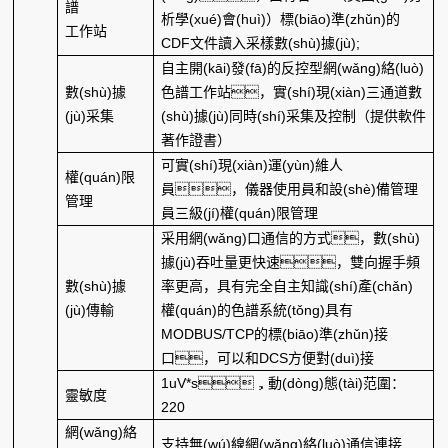
譜
析學(xué)會(huì)）標(biāo)準(zhǔn)的
工作站
CDF文件讀入采樣數(shù)據(jù);
自主開(kāi)發(fā)的反控型網(wǎng)絡(luò)
數(shù)據
色譜工作站，實(shí)現(xiàn)三通道數
(jù)采集
(shù)據(jù)同時(shí)采集及控制（提供軟件
著作證書）
可實(shí)現(xiàn)運(yùn)維人
權(quán)限
員，儀器使用員和設(shè)備管理
管理
員三級(jí)權(quán)限管理
采用網(wǎng)口通信的方式，數(shù)
據(jù)吞吐量更快速，雙向握手頻
數(shù)據
率更高，具有完全自主知識(shí)產(chǎn)
(jù)傳輸
權(quán)的色譜系統(tǒng)具有
MODBUS/TCP的標(biāo)準(zhǔn)接
口，可以和DCS方便對(duì)接
1uV*s，動(dòng)態(tài)范圍：
靈敏度
220
網(wǎng)絡
支持無(wú)線網(wǎng)絡(luò)通信連接