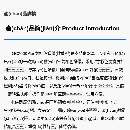
產(chǎn)品詳情
產(chǎn)品簡(jiǎn)介 Product Introduction
GC2030Plus氣相色譜儀(性能型)是泰特儀器潛 心研究研發(fā)
出來(lái)的一款實(shí)驗(yàn)室氣相色譜儀，采用7寸彩色觸摸屏控
制，專業(yè)色譜儀UI操作界面設(shè)計(jì)，直觀
反映進(jìn)樣口、柱溫箱、檢測(cè)器的內(nèi)部溫度值和個(gè)
檢測(cè)器的數(shù)值，以及運(yùn)行時(shí)間，具備
一鍵降溫功能，操作簡(jiǎn)單直觀，使用方便。
本儀器廣泛應(yīng)用于科研教育、石油、化工、
生物化學(xué)、食品安全、醫(yī)藥衛(wèi)生、環(huán)境監
(jiān)測(cè)、司法調(diào)查等多個(gè)領(lǐng)域。儀器測(cè)試
精度高，重復(fù)性好，值得信賴。