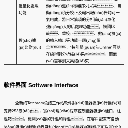
批量化處理
動(dòng)進(jìn)樣器序列采集、自
功能
動(dòng)積分校正及輸出報(bào)告均可一
氣呵成，將日常繁瑣的分析簡(jiǎn)單化
強(qiáng)大的后處理功能，譜圖比
較、重校正、數(shù)據(jù)
數(shù)據
的輸入輸出等功能一應(yīng)俱
(jù)比對(duì)
全，“特別關(guān)注Online”可以
在線得到分析結(jié)果，而無
(wú)需等到采集結(jié)束
軟件界面 Software Interface
全新的Tetchrom色譜工作站軟件對(duì)儀器進(jìn)行操作(可
支持253臺(tái))，實(shí)現(xiàn)程序控制儀器進(jìn)樣口，柱
溫箱，檢測(cè)器的升溫和降溫。在客戶配置有自動
(dòng)進(jìn)樣閥(或者自動(dòng)進(jìn)樣器)的條件下可以實(shí)