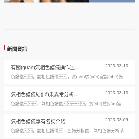
新聞資訊
2026-03-16
有關(guān)氣相色譜儀操作注意事項(xiàng)指南
色譜儀，氣相色譜儀，實(shí)驗(yàn)室設(shè)備，分析儀器，泰特儀器-上海泰特睿杰信息科技有限公司
2026-03-16
氣相色譜儀結(jié)果異常分析及解決方法
色譜儀，氣相色譜儀，實(shí)驗(yàn)室設(shè)備，分析儀器，泰特儀器-上海泰特睿杰信息科技有限公司
2026-03-09
氣相色譜儀專有名詞介紹
色譜儀，氣相色譜儀，色譜分析儀，氣相色譜分析系統(tǒng)，分析儀器，實(shí)驗(yàn)室設(shè)備-上海泰特睿杰信息科技有限公司