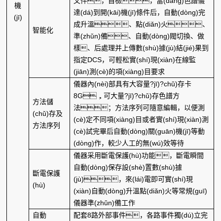
文件，自檢，當(dāng)色譜儀
機
達(dá)到開(kāi)機(jī)條件后，自動(dòng)完
(jī)
成升溫、點(diǎn)火、
智能化
準(zhǔn)備、自動(dòng)閥切換、做
樣、后處理并上傳數(shù)據(jù)結(jié)果到
指定DCS，可輕松實(shí)現(xiàn)在線監
(jiān)測(cè)的項(xiàng)目要求
儀器內(nèi)部具有大容量?jī)?chǔ)存卡
8G，可大量?jī)?chǔ)存色譜方
方法儲
法；方法序列可隨意編輯，以便測
(chǔ)存及
(cè)定不同項(xiàng)目或者實(shí)現(xiàn)測
方法序列
(cè)試完畢后自動(dòng)關(guān)機(jī)等動
(dòng)作，較少人工的無(wú)效等待
儀器采用斷電保護(hù)功能，斷電瞬間
自動(dòng)保存設(shè)置數(shù)據
斷電保護
(jù)，來(lái)電即可實(shí)現
(hù)
(xiàn)自動(dòng)升溫點(diǎn)火等常規(guī)
儀器準(zhǔn)備工作
自動
配套8路外部事件，各路事件獨(dú)立完