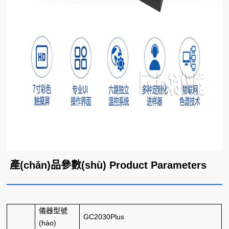
產(chǎn)品參數(shù) Product Parameters
儀器型號
GC2030Plus
(hào)