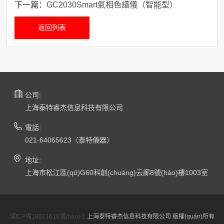
下一篇：
GC2030Smart氣相色譜儀（智能型）
返回列表
公司:
上海泰特睿杰信息科技有限公司
電話:
021-64065623（泰特儀器）
地址:
上海市松江區(qū)G60科創(chuàng)云廊8號(hào)樓1003室
滬ICP備18021618號(hào)-1
上海泰特睿杰信息科技有限公司 版權(quán)所有