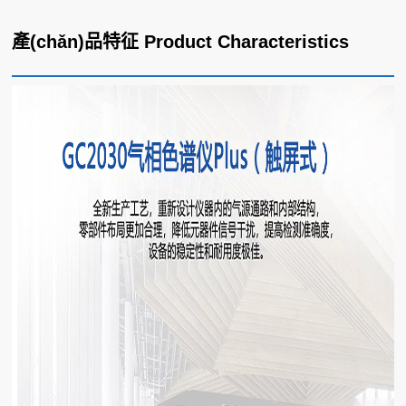
產(chǎn)品特征 Product Characteristics