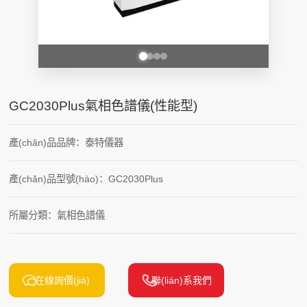
GC2030Plus氣相色譜儀(性能型)
產(chǎn)品品牌：泰特儀器
產(chǎn)品型號(hào)：GC2030Plus
所屬分類：氣相色譜儀
在線詢價(jià)
聯(lián)系我們