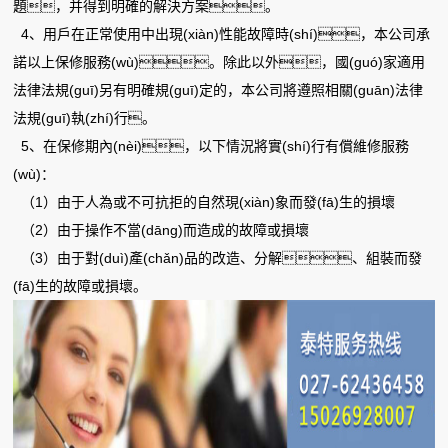
題，并得到明確的解決方案。
4、用戶在正常使用中出現(xiàn)性能故障時(shí)，本公司承
諾以上保修服務(wù)。除此以外，國(guó)家適用
法律法規(guī)另有明確規(guī)定的，本公司將遵照相關(guān)法律
法規(guī)執(zhí)行。
5、在保修期內(nèi)，以下情況將實(shí)行有償維修服務
(wù)：
（1）由于人為或不可抗拒的自然現(xiàn)象而發(fā)生的損壞
（2）由于操作不當(dāng)而造成的故障或損壞
（3）由于對(duì)產(chǎn)品的改造、分解、組裝而發
(fā)生的故障或損壞。