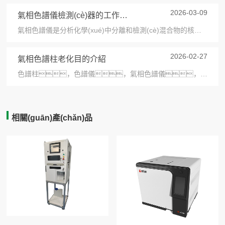
2026-03-09
氣相色譜儀檢測(cè)器的工作原理及分類
氣相色譜儀是分析化學(xué)中分離和檢測(cè)混合物的核心工具，其檢測(cè)器負(fù)責(zé)將分離后的組分轉(zhuǎn)化為可測(cè)量的電信號(hào)。以下是幾種最常用的檢測(cè)器及其工作原理和應(yīng)用領(lǐng)域。一、氫火焰離子化檢測(cè)器(FID)1.工作原理：利用有機(jī)物在氫氧火焰中燃燒時(shí)發(fā)生電離，產(chǎn)生帶電離子，通過(guò)測(cè)量離子流強(qiáng)度來(lái)檢測(cè)碳?xì)浠衔?。?duì)幾乎所有含碳有機(jī)物都有響應(yīng)
2026-02-27
氣相色譜柱老化目的介紹
色譜柱，色譜儀，氣相色譜儀，色譜分析儀，氣相色譜分析系統(tǒng)，分析儀器，實(shí)驗(yàn)室設(shè)備-上海泰特睿杰信息科技有限公司
相關(guān)產(chǎn)品