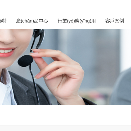
于泰特
產(chǎn)品中心
行業(yè)應(yīng)用
客戶案例