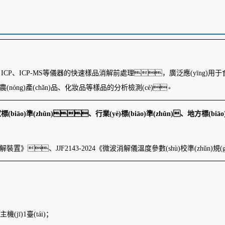
、ICP、ICP-MS等儀器的快速樣品消解前處理，廣泛應(yīng)
(nóng)產(chǎn)品、化妝品等樣品的分析檢測(cè)。
)家標(biāo)準(zhǔn)、行業(yè)標(biāo)準(zhǔn)、地方標(biāo
微波消解裝置》、JJF2143-2024《微波消解儀溫度參數(shù)校準(zhǔn)
：
(jī)1臺(tái)；