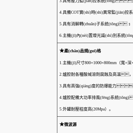
3.具有壓力監(jiān)控系統(tǒng)
4.具備COT實(shí)時(shí)異常監(jiān)控系
5.具有消解轉(zhuǎn)子系統(tǒng)；
6.主機(jī)內(nèi)置燈光識(shí)別系統
★
產(chǎn)品規(guī)格
1.主機(jī)尺寸800×1000×800mm
2.爐腔耐各種酸堿溶劑腐蝕及高溫，爐腔
3.具有高強(qiáng)度的防爆能力
4.爐腔配備大功率排風(fēng)系統(tǒng)
5.外罐耐壓程度高(20Mpa）。
★
微波源