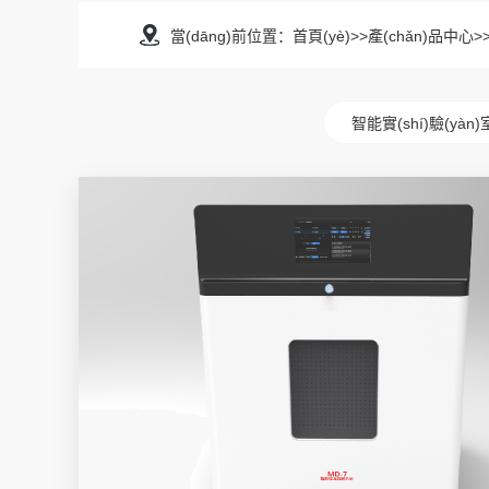
當(dāng)前位置：
首頁(yè)
>>
產(chǎn)品中心
>
智能實(shí)驗(yàn)