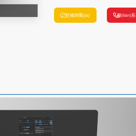
在線詢價(jià)
聯(lián)