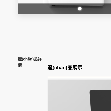
產(chǎn)品詳
情
產(chǎn)品展示