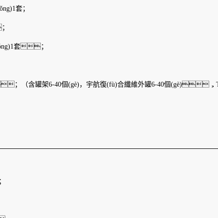
ǒng)1套；
；
(tǒng)1套；
套；（含罐架6-40個(gè)，宇航復(fù)合纖維外罐6-40個(gè)，T
；