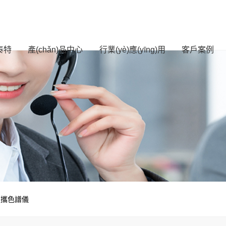
于泰特
產(chǎn)品中心
行業(yè)應(yīng)用
客戶案例
便攜色譜儀