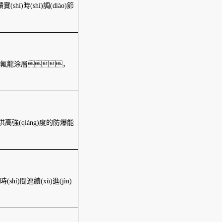
)時(shí)調(diào)節
多層特氟龍涂層，
高強(qiáng)度的防爆能
hí)間連續(xù)進(jìn)