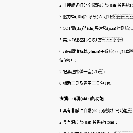
2.非接觸式紅外全罐溫度監(jiān)控系統(t
3.壓力監(jiān)控系統(tǒng)1套
4.COT實(shí)時(shí)異常監(jiān)控系統
5.無(wú)線控制模塊1套；
6.超高壓消解轉(zhuǎn)子系統(tǒng)1
個(gè)）；
7.配套趕酸儀一臺(tái)。
8.輔助工具及專用工具包1套。
★
實(shí)現(xiàn)的功能
1.具有非脈沖自動(dòng)變頻控制功能
2.具有溫度監(jiān)控系統(tǒng)；