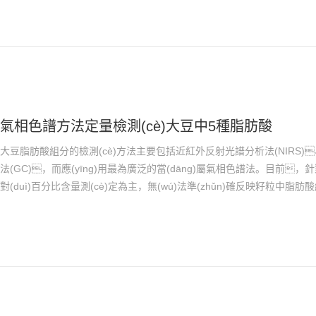
會(huì)產(chǎn)生二甘醇，DEG對(duì)產(chǎn)品品質(zhì)產(c
(diǎn)降低，同時(shí)伴隨色相b值升高，聚酯的耐氧化和耐
性能大大降低。因此在DEG的生成規(guī)律中，使用正確有
(xiàn)實(shí)意義，尋找好的DEG產(chǎn)生的條件對(duì)于提升聚酯產
的。
氣相色譜方法定量檢測(cè)大豆中5種脂肪酸
大豆脂肪酸組分的檢測(cè)方法主要包括近紅外反射光譜分析法(NIRS)
法(GC)，而應(yīng)用最為廣泛的當(dāng)屬氣相色譜法。目前，針
對(duì)百分比含量測(cè)定為主，無(wú)法準(zhǔn)確反映籽粒中脂
需建立大豆脂肪酸組分的絕對(duì)定量方法。