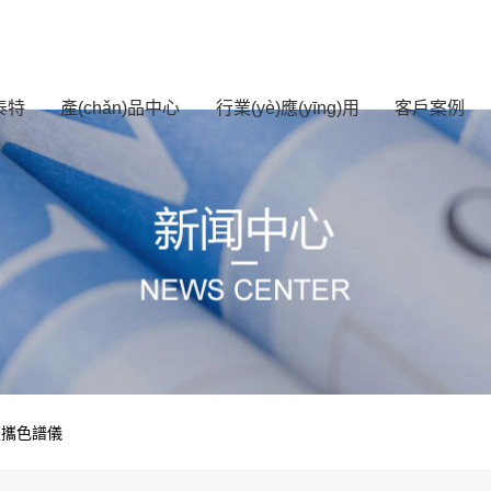
于泰特
產(chǎn)品中心
行業(yè)應(yīng)用
客戶案例
便攜色譜儀