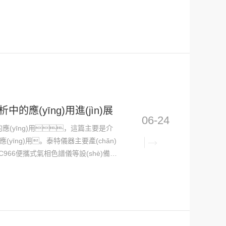
(xì)的了解，這樣才方便使用，以下
iàn)問(wèn)題的解決.
中的應(yīng)用進(jìn)展
06-24
的應(yīng)用，這篇主要是介
yīng)用。泰特儀器主要產(chǎn)
966便攜式氣相色譜儀等設(shè)備，
(xué)、環(huán)境監(jiān)測
)、司法鑒定等領(lǐng)